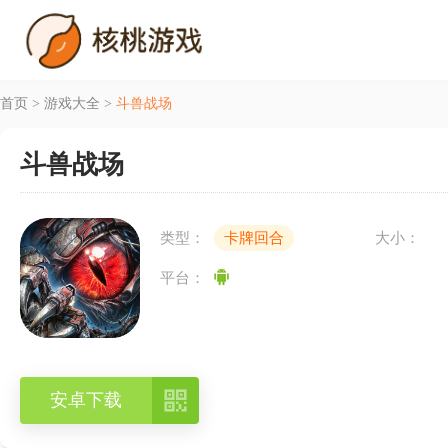
首页
>
游戏大全
>
斗兽战场
斗兽战场
类型：
卡牌回合
大小：
平台：

安卓下载