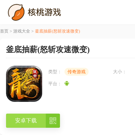
首页
>
游戏大全
>
釜底抽薪(怒斩攻速微变)
釜底抽薪(怒斩攻速微变)
类型：
传奇游戏
大小：
平台：

安卓下载