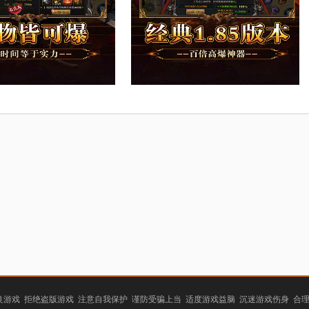
游戏 拒绝盗版游戏 注意自我保护 谨防受骗上当 适度游戏益脑 沉迷游戏伤身 合