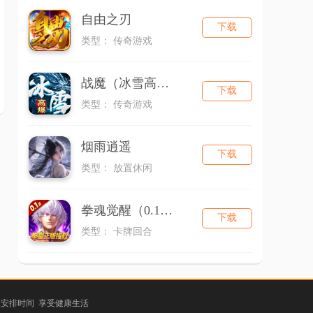
自由之刃
下载
类型： 传奇游戏
战魔（冰雪高爆）
下载
类型： 传奇游戏
烟雨逍遥
下载
类型： 放置休闲
拳魂觉醒（0.1折拳皇正版授权）
下载
类型： 卡牌回合
理安排时间 享受健康生活