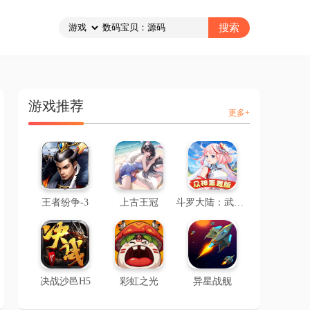
游戏推荐
更多+
王者纷争-3
上古王冠
斗罗大陆：武魂觉醒-2
决战沙邑H5
彩虹之光
异星战舰