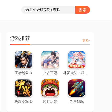
游戏推荐
更多+
王者纷争-3
上古王冠
斗罗大陆：武魂觉醒-2
决战沙邑H5
彩虹之光
异星战舰