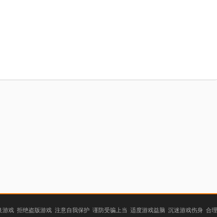
游戏 拒绝盗版游戏 注意自我保护 谨防受骗上当 适度游戏益脑 沉迷游戏伤身 合