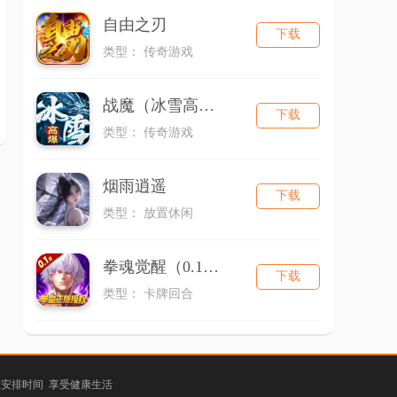
自由之刃
下载
类型： 传奇游戏
战魔（冰雪高爆）
下载
类型： 传奇游戏
烟雨逍遥
下载
类型： 放置休闲
拳魂觉醒（0.1折拳皇正版授权）
下载
类型： 卡牌回合
理安排时间 享受健康生活