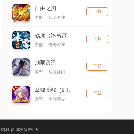
自由之刃
下载
类型： 传奇游戏
战魔（冰雪高爆）
下载
类型： 传奇游戏
烟雨逍遥
下载
类型： 放置休闲
拳魂觉醒（0.1折拳皇正版授权）
下载
类型： 卡牌回合
理安排时间 享受健康生活