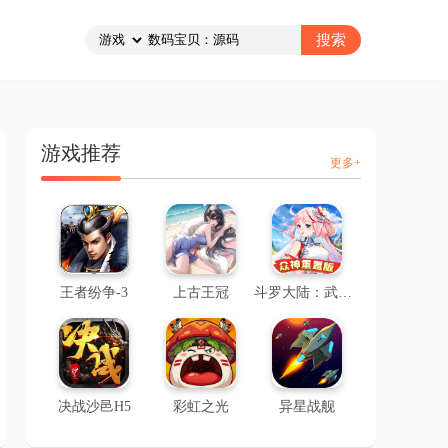
游戏推荐
更多+
王者纷争-3
上古王冠
斗罗大陆：武魂觉醒-2
决战沙邑H5
彩虹之光
异星战舰