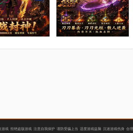
游戏 拒绝盗版游戏 注意自我保护 谨防受骗上当 适度游戏益脑 沉迷游戏伤身 合