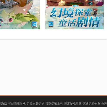
游戏 拒绝盗版游戏 注意自我保护 谨防受骗上当 适度游戏益脑 沉迷游戏伤身 合