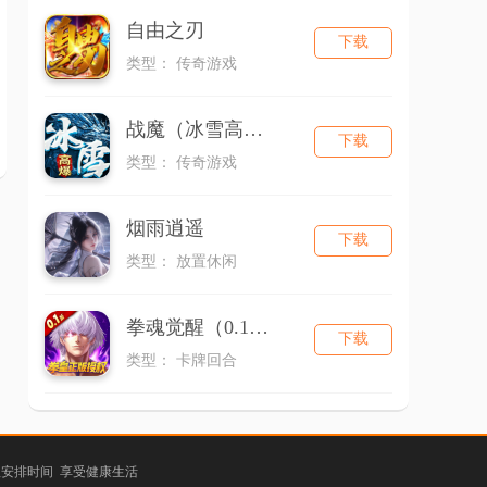
自由之刃
下载
类型： 传奇游戏
战魔（冰雪高爆）
下载
类型： 传奇游戏
烟雨逍遥
下载
类型： 放置休闲
拳魂觉醒（0.1折拳皇正版授权）
下载
类型： 卡牌回合
理安排时间 享受健康生活