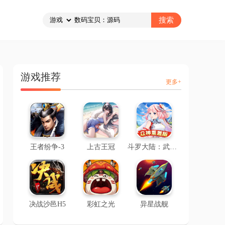
游戏推荐
更多+
王者纷争-3
上古王冠
斗罗大陆：武魂觉醒-2
决战沙邑H5
彩虹之光
异星战舰