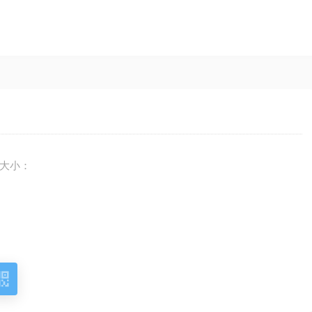
大小：
